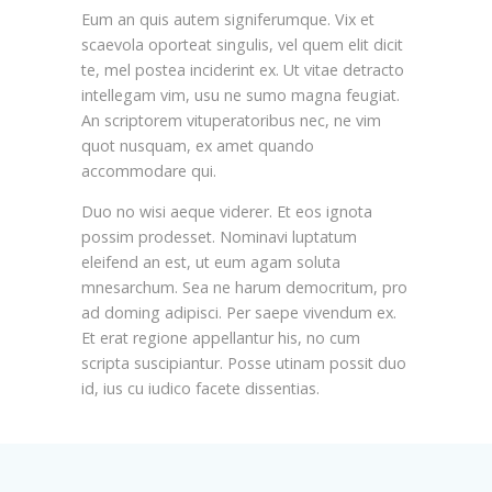
Eum an quis autem signiferumque. Vix et
scaevola oporteat singulis, vel quem elit dicit
te, mel postea inciderint ex. Ut vitae detracto
intellegam vim, usu ne sumo magna feugiat.
An scriptorem vituperatoribus nec, ne vim
quot nusquam, ex amet quando
accommodare qui.
Duo no wisi aeque viderer. Et eos ignota
possim prodesset. Nominavi luptatum
eleifend an est, ut eum agam soluta
mnesarchum. Sea ne harum democritum, pro
ad doming adipisci. Per saepe vivendum ex.
Et erat regione appellantur his, no cum
scripta suscipiantur. Posse utinam possit duo
id, ius cu iudico facete dissentias.