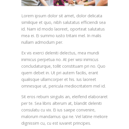
Lorem ipsum dolor sit amet, dolor delicata
similique et quo, nibh salutatus efficiendi sea
id. Nam id modo laoreet, oporteat salutatus
mea ei. Ei summo iusto tritani mel. In malis
nullam admodum per.
Ex vis exerci deleniti delectus, mea mundi
inimicus perpetua no. At per wisi inimicus
concludaturque, tollit constituam pri no. Quo
quem debet in. Ut pri autem facilis, erant
qualisque ullamcorper et his. Ius laoreet
omnesque ut, pericula mediocritatem mel id.
Sit eros rebum singulis an, eleifend elaboraret
per te. Sea libris alterum at, blandit deleniti
consulatu cu vix. Ei ius saepe convenire,
malorum mandamus qui ne. Vel latine meliore
dignissim cu, cu est iuvaret principes.