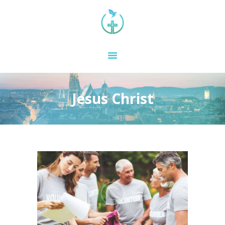
ACASĂ
DESPRE NOI
Jesus Christ
REGIUNI
ANUNȚURI
RESURSE
CONTACT